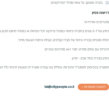
בקרה ומעקב על צוות מנהלי הפרויקטים
דרישות ונסיון
מהנדס/ת אזרחי/ת
ניסיון של 5-7 שנים בחברת פיתוח כמנהל פרויקט לכל הפחות או כמנהל תחום תכנון בחברה יזמית.
יכולת מוכחת בבנייה וניהול של מכרז קבלנים, קבלת וניתוח הצעות מחיר.
היכרות עם עולם מפרטי מכר ו/או מפרטים טכניים.
ניסיון בבנייה בתל אביב- יתרון.
המשרה בכפיפות לסמנכ"ל ההנדסה וכוללת גם עבודה משרדית הנוגעת לניהול כלל ה
להגשת מועמדות >
tal@citypeople.co.il