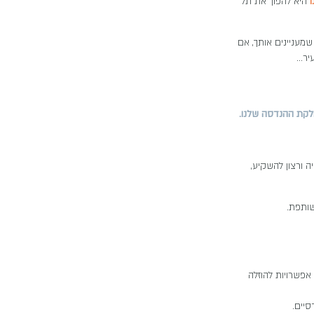
היא להפוך את תל
שמעניינים אותך, אם
עיר…
לקת ההנדסה שלנו.
ה ורצון להשקיע,
שותפת.
 אפשרויות להוזלה
סיים.