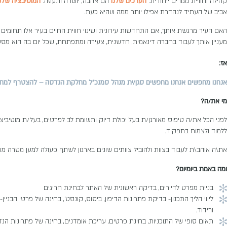
קהילה וחוויית מגורים ייחודית.
הערכים שלנו
הם אהבה, יושרה ותעוזה.
המוטיבציה שלנו
אביב של העתיד לנהדרת אפילו יותר ממה שהיא כעת.
האם העיר מרגשת אותך, אם התחדשות עירונית ושינוי חווית החיים בעיר אלו תחומים 
מעניין אותך לעבוד בחברה דינאמית, חדשנית, צעירה ומתפתחת, שכל יום בה הוא מס
אז:
אנחנו מחפשים אנחנו מחפשים סגן/ית מנהל סמנכ"ל מחלקת הנדסה – להצטרף למח
מי את/ה?
לפני הכל את/ה טיפוס מאורגן/ת בעל יכולת דיוק ותשומת לב לפרטים, בעל/ת מוטיביצי
ללמוד ולצמוח בתפקיד.
את\ה אוהב\ת לעבוד בצוות ולהוביל צוותים שונים בארגון לשתף פעולה למען מטרה מ
ומה באמת ביומיום?
בניית מפרט לדיירים, בדיקה ראשונית של האתר לבחינת חריגים
ליווי הליך התכנון- בדיקת פתרונות הדיפון, ביסוס, קונסט', בחינה של פרטי הבניין-
ורידוד.
תאום סופי של התוכניות, בחינת פרטים, עריכת אומדנים, בחינה של פתרונות הנד