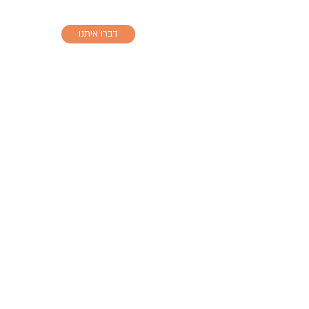
*3821
דברו איתנו
EN