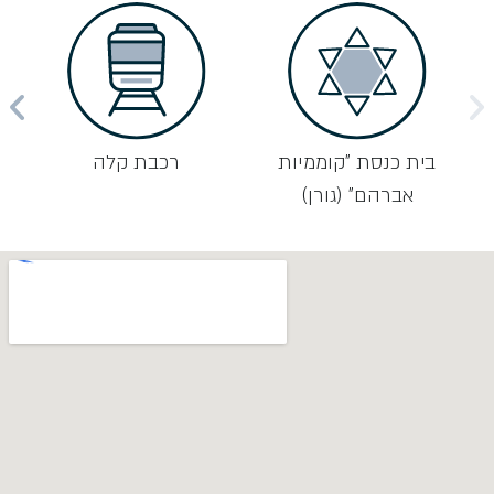
בית כנסת "קוממיות
רכבת קלה
מ
אברהם" (גורן)