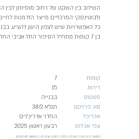
השילוב בין השקט של רחוב מוסינזון לבין הק
וז'בוטינסקי המרכזיים מייצר הזדמנות לחיי
כל האפשרויות שיש לצפון הישן להציע. בבני
בן 7 קומות מתחיל הסיפור התל אביבי החדש שלכם.
קומות
7
דירות
15
סטטוס
בבנייה
סוג פרויקט
תמ״א 38/2
אדריכל
החדר אדריכלים
צפי אכלוס
רבעון ראשון 2025
.
המועד הינו בגדר הערכה בלבד וייתכנו שינויים
בהתאם לאילוצים