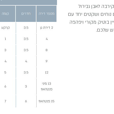
ירבה לאבן גבירול
ם נוחים ושקטים יחד עם
מספר דירה
חדרים
קומה
ין בוטיק מקורי ויפהפה
2 דירת גן
3.5
קרקע
1
3.5
4
3
3.5
8
4
4
9
5
3.5
12
13 מיני
6
3
פנטהאוז
15 פנטהאוז
6
7