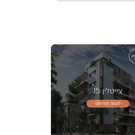
וק
צייטלין 15
לעמוד הפרויקט