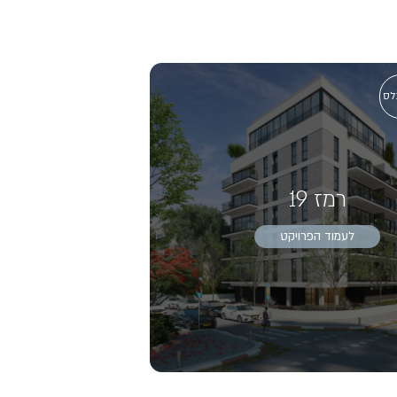
לס
רמז 19
לעמוד הפרויקט