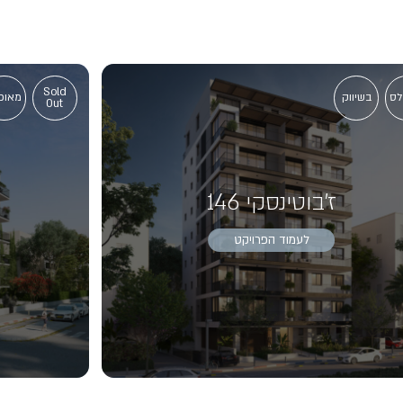
Sold
לס
בשיווק
מאוכ
Out
ז'בוטינסקי 146
לעמוד הפרויקט