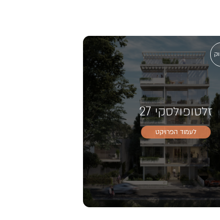
וק
זלטופולסקי 27
לעמוד הפרויקט