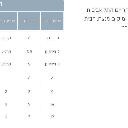
ד
החיים התל-אביבית
 ומיקום מנצח. הבית
מספר דירה
חדרים
מספר קומ
ך.
1 דירת גן
3
קרקע
2 דירת גן
3.5
קרקע
3 דירת גן
2
קרקע
1
3
6
2
2
9
3
2
14
4
2
19