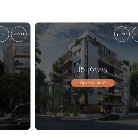
וע
בשיווק
בביצוע
בשיו
צייטלין 15
לעמוד הפרויקט