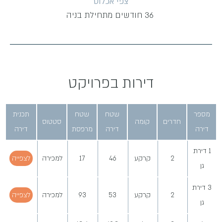
צפי אכלוס
36 חודשים מתחילת בניה
דירות בפרויקט
מספר
שטח
שטח
תכנית
חדרים
קומה
סטטוס
דירה
דירה
מרפסת
דירה
1 דירת
2
קרקע
46
17
למכירה
לצפייה
גן
3 דירת
2
קרקע
53
93
למכירה
לצפייה
גן