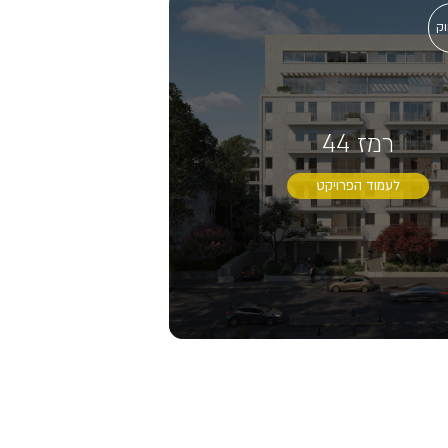
וק
רמז 44
לעמוד הפרויקט